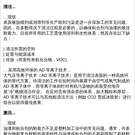
清洁...
…现状
表面被脱模剂或润滑剂等生产助剂污染是进一步深加工的常见问题。
因此，在多数情况下清洁过程是必要的，以确保粘合剂与油漆的最佳
附着力。目前所常用的工艺需使用溶剂和水性体系，然其存在以下缺
点：
| 清洁所需的空间
| 处置与能源成本
| 排放（挥发性有机化合物，VOC)
... 采用高效环保的 AD 等离子技术，
大气压等离子技术（AD 等离子技术）是用于清洁表面的一种高效环
保的替代方案。待清洁的工件在短时间内暴露于由空气或氧气制成的
AD 等离子体中，而等离子体则针对有机污染物的表面受控地开
展“冷”燃烧清洁作业。 在应对含有强杂质的体系，如大颗粒和厚层，
AD 等离子技术可以与其他粗清洁方法（例如 CO2 雪或冰喷射）进行
组合以获得最佳效果。
激活...
…现状
油漆和粘合剂的附着力不足是塑料加工业中的常见问题。通常，许多
聚合物和复合材料的表面特性与油漆或粘合剂的不相容限制了新材料