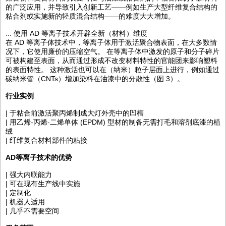
的广泛应用，并导致引入创新工艺——例如生产大型纤维复合结构的
粘合剂或实施新的轻质混合结构——的难度大大增加。
... 使用 AD 等离子技术开辟全新（材料）维度
在 AD 等离子体技术中，等离子体用于激活聚合物表面，在大多数情
况下，它使用廉价的压缩空气。 在等离子体中激发的原子和分子碎片
可被构建至表面，从而通过形成不改变材料特性的官能团来影响塑料
的表面特性。 这种激活也可以在（纳米）粒子层面上进行，例如通过
碳纳米管（CNTs）增加染料在油漆中的分散性（图 3）。
行业实例
| 于粘合前激活聚丙烯制成大灯外壳中的凹槽
| 用乙烯-丙烯-二烯单体 (EPDM) 型材的制备无需打毛和溶剂底漆的植
绒
| 纤维复合材料部件的粘接
AD等离子技术的优势
| 强大内联能力
| 可在现有生产线中实施
| 定制化
| 机器人适用
| 几乎不需要空间